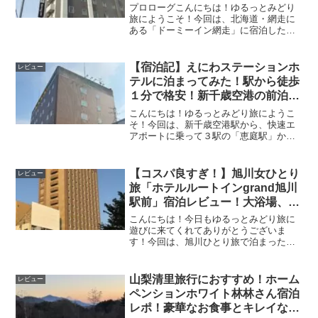
鳴きそばも！
プロローグこんにちは！ゆるっとみどり
旅にようこそ！今回は、北海道・網走に
ある「ドーミーイン網走」に宿泊したの
で、レビューをしていきたいと思いま
す！２月の流氷時期の混み具合が気にな
る！温泉や朝食はどうなのか？！気にな
【宿泊記】えにわステーションホ
レビュー
る方は、ぜひ見ていってくだ...
テルに泊まってみた！駅から徒歩
１分で格安！新千歳空港の前泊・
後泊に便利♪
こんにちは！ゆるっとみどり旅にようこ
そ！今回は、新千歳空港駅から、快速エ
アポートに乗って３駅の「恵庭駅」から
徒歩１分！「えにわステーションホテ
ル」に宿泊してきたのでレビューをして
いきたいと思います。今回の旅は、新千
【コスパ良すぎ！】旭川女ひとり
レビュー
歳空港に２２時４０分ごろ到着でした。
旅「ホテルルートインgrand旭川
駅前」宿泊レビュー！大浴場、朝
食が最高！
こんにちは！今日もゆるっとみどり旅に
遊びに来てくれてありがとうございま
す！今回は、旭川ひとり旅で泊まった
「ホテルルートインgrand旭川駅前」の宿
泊レポをしたいと思います。女性ひとり
旅でも安心して泊まることが出来るの
山梨清里旅行におすすめ！ホーム
レビュー
か？！お部屋は過ごしやすいのか？！朝
ペンションホワイト林林さん宿泊
食はおいしいのか？！ゆるっとお伝えし
レポ！豪華なお食事とキレイなお
たいと思います！