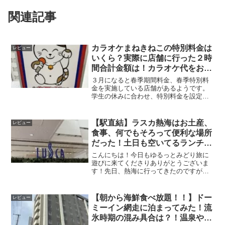
関連記事
カラオケまねきねこの特別料金は
レビュー
いくら？実際に店舗に行った２時
間合計金額は！カラオケ代をお得
にする方法も！
３月になると春季期間料金、春季特別料
金を実施している店舗があるようです。
学生の休みに合わせ、特別料金を設定し
ているようです。こちらの冬季期間料金
の記事をぜひ参考にしてください！今日
もゆるっとみどり旅に遊びに来てくださ
【駅直結】ラスカ熱海はお土産、
レビュー
り、ありがとうございます！12月某日、
食事、何でもそろって便利な場所
娘が「カラオケ行きたいな～」というこ
だった！土日も空いてるランチの
とで、カラオケ「まねきねこ」を予約し
穴場？！
ました。料金を確認しようと公式サイト
こんにちは！今日もゆるっとみどり旅に
を見てみると・・
遊びに来てくださりありがとうございま
す！先日、熱海に行ってきたのですが、
熱海駅すぐ横の「ラスカ熱海」が、お土
産、食事、日用品など、なんでもそろっ
た便利な場所だったのでご紹介したいと
【朝から海鮮食べ放題！！】ドー
レビュー
思います！しかも、こちら実はランチの
ミーイン網走に泊まってみた！流
穴場なのでは？！
氷時期の混み具合は？！温泉や夜