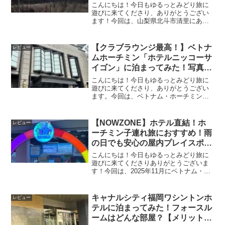
部屋♪
こんにちは！今日もゆるっとみどり旅に
遊びに来てくださり、ありがとうござい
ます！今回は、山梨県北斗市清里にある
「ホームペンションホワイト林林」さん
に2泊3日で泊まってきたので、レビュー
をしていきたいと思います。最初にお話
【クラブラウンジ最高！】ベトナ
レビュー
ししておくと、もう最高のペンション
ムホーチミン「ホテルニッコーサ
イゴン」に泊まってみた！写真多
めでご紹介！
こんにちは！今日もゆるっとみどり旅に
遊びに来てくださり、ありがとうござい
ます。今回は、ベトナム・ホーチミンに
ある日系ホテル「ホテルニッコーサイゴ
ン」に泊まってきたので、宿泊レビュー
をしたいと思います。今回は、父と母も
【NOWZONE】ホテル直結！ホ
レビュー
一緒の3人旅！クラブラウンジが使えるお
ーチミン子連れ旅におすすめ！雨
部屋を予約したので、リッチな気分を味
の日でも安心の屋内プレイスポッ
わってきました！
ト！
こんにちは！今日もゆるっとみどり旅に
遊びに来てくださりありがとうございま
す！今回は、2025年11月にベトナム・ホ
ーチミンにあるショッピングセンター
NOWZONEに行ってみたので、レビュー
していきます。お子様連れや、ホテルニ
キャナルシティ福岡ワシントンホ
レビュー
ッコーサイゴンにお泊りの方は必見で
テルに泊まってみた！フォースル
す！どうぞゆるっと楽しんでいってくだ
ームはどんな部屋？【メリットと
さいね！