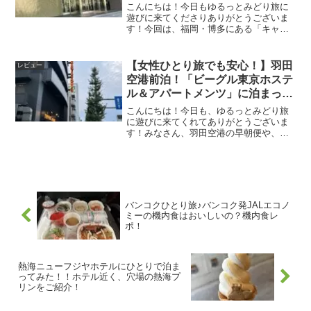
デメリット】
こんにちは！今日もゆるっとみどり旅に
遊びに来てくださりありがとうございま
す！今回は、福岡・博多にある「キャナ
ルシティ福岡ワシントンホテル」のフォ
ースルームに泊まってきたので、宿泊レ
ビューをしていきます！これから宿泊を
【女性ひとり旅でも安心！】羽田
レビュー
予定されている方は、ぜひ見ていってく
空港前泊！「ビーグル東京ホステ
ださいね！
ル＆アパートメンツ」に泊まって
みた！
こんにちは！今日も、ゆるっとみどり旅
に遊びに来てくれてありがとうございま
す！みなさん、羽田空港の早朝便や、深
夜に到着をした際、どこに泊まろうかお
悩みではないでしょうか？ただ寝るだけ
だから、宿泊費を節約したい！と思って
いる方、ドミトリーってどんな感じな
の？という方へ。今回は、羽田空港近く
にある「ビーグル東京ホステル＆アパー
バンコクひとり旅♪バンコク発JALエコノ
トメンツ」に泊まったので、宿泊レビュ
ミーの機内食はおいしいの？機内食レ
ーをしたいと思います。
ポ！
熱海ニューフジヤホテルにひとりで泊ま
ってみた！！ホテル近く、穴場の熱海プ
リンをご紹介！