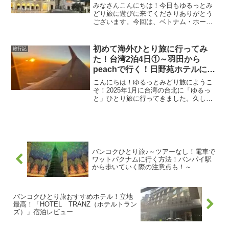
め！！
みなさんこんにちは！今日もゆるっとみ
どり旅に遊びに来てくださりありがとう
ございます。今回は、ベトナム・ホーチ
ミンに初旅行！両親と一緒に3人でのんび
り、ちょっと贅沢気分を味わう旅をして
きました。初めてのベトナムにワクワ
初めて海外ひとり旅に行ってみ
旅行記
ク！往復、深夜便なのがちょっと心配で
た！台湾2泊4日①～羽田から
すが・・大好きなJAL国際線なのでとっ
peachで行く！日野苑ホテルに宿
ても楽しみ！
泊～
こんにちは！ゆるっとみどり旅にようこ
そ！2025年1月に台湾の台北に「ゆるっ
と」ひとり旅に行ってきました。久しぶ
りのひとり旅。計画するときからドキド
キワクワク！台北では、美味しいグルメ
を心ゆくまで楽しみ、最高のひとり時間
を過ごすことが出来ました。ひとり旅や
みつきになってしまいそう・・！
バンコクひとり旅♪～ツアーなし！電車で
ワットパクナムに行く方法！バンパイ駅
から歩いていく際の注意点も！～
バンコクひとり旅おすすめホテル！立地
最高！「HOTEL TRANZ（ホテルトラン
ズ）」宿泊レビュー