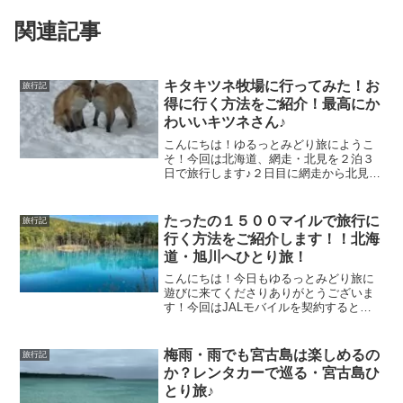
関連記事
キタキツネ牧場に行ってみた！お
旅行記
得に行く方法をご紹介！最高にか
わいいキツネさん♪
こんにちは！ゆるっとみどり旅にようこ
そ！今回は北海道、網走・北見を２泊３
日で旅行します♪２日目に網走から北見に
移動し、３日目は北見フリーパスを使っ
て、ずっと行きたかったキタキツネ牧場
にバスで向かいます！２日目の記事はこ
たったの１５００マイルで旅行に
旅行記
ちらから！👇
行く方法をご紹介します！！北海
道・旭川へひとり旅！
こんにちは！今日もゆるっとみどり旅に
遊びに来てくださりありがとうございま
す！今回はJALモバイルを契約するとも
らえる「どこかにマイル」が１５００マ
イルで使えるクーポンを利用して旅行を
してみました。たったの１５００マイル
梅雨・雨でも宮古島は楽しめるの
旅行記
で往復航空券が手に入るなんてお得すぎ
か？レンタカーで巡る・宮古島ひ
ます！！みなさんもぜひJALモバイルを
とり旅♪
使ってお得なクーポンを手に入れてくだ