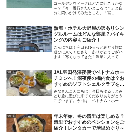
さいね！
ゴールデンウィークはどこに行こうかな
～？「今一番行きたいところは？」と自
分に問いかけてみたところ、「宮古
島！」と答えが返ってきました！いつか
行きたいと思っていた宮古島♪きれいな海
でシュノーケリングがしたい！！早速調
熱海・ホテル大野屋の訳ありシン
旅行記
べてみると・・
グルルームはどんな部屋？バイキ
ングの内容もご紹介！
こんにちは！今日もゆるっとみどり旅に
遊びに来てくださり、ありがとうござい
ます！寒くなってきた！温泉に入ってゆ
っくりしたいなぁ・・でも、1週間前だ
と、リーズナブルな温泉宿は空いてな
い。毎日、旅行サイトを検索している
JAL羽田発深夜便でベトナムホー
旅行記
と・・熱海の「ホテル大野屋」の、訳あ
チミンへ！深夜便の機内食は？お
りシングルルームが1部屋空いたー！！ポ
すすめのソフトシェルクラブをご
チっとな！
紹介！
みなさんこんにちは！今日もゆるっとみ
どり旅に遊びに来てくださりありがとう
ございます。今回は、ベトナム・ホーチ
ミンに初旅行！両親と3人でのんびり、ち
ょっと贅沢気分を味わう旅をしてきまし
た。初めてのベトナムにワクワク！往
年末年始、冬の清里は楽しめる？
旅行記
復、深夜便なのがちょっと心配です
清里でおすすめのペンションをご
が・・大好きなJAL国際線なのでとって
紹介！レンタカーで清里めぐり～
も楽しみ！