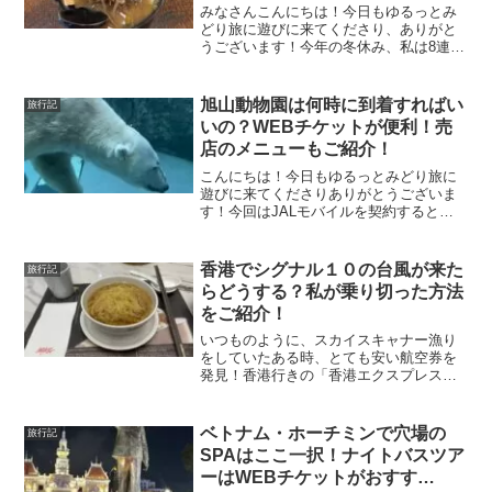
みなさんこんにちは！今日もゆるっとみ
どり旅に遊びに来てくださり、ありがと
うございます！今年の冬休み、私は8連
休！！たまには、どこにも行かずのんび
りおうちで・・な～んて私が出来るはず
もなく。師走に入り、忙しい毎日・・。
旭山動物園は何時に到着すればい
旅行記
なんだか、静かな山に籠ってゆっくり過
いの？WEBチケットが便利！売
ごしたい気分だ！
店のメニューもご紹介！
こんにちは！今日もゆるっとみどり旅に
遊びに来てくださりありがとうございま
す！今回はJALモバイルを契約するとも
らえる「どこかにマイル」が１５００マ
イルで使えるクーポンを利用して旅行を
してみました。たったの１５００マイル
香港でシグナル１０の台風が来た
旅行記
で往復航空券が手に入るなんてお得すぎ
らどうする？私が乗り切った方法
ます！
をご紹介！
いつものように、スカイスキャナー漁り
をしていたある時、とても安い航空券を
発見！香港行きの「香港エクスプレス」
の航空券でした。LCCですね。「香港か
ぁ～！どんな国かな？」と調べていく
と・・おいしそうな飲茶！海老ワンタン
ベトナム・ホーチミンで穴場の
旅行記
メン！！景色もとてもよさそう！７月は
SPAはここ一択！ナイトバスツア
３連休があるし・・行ってしまえ！
ーはWEBチケットがおすす